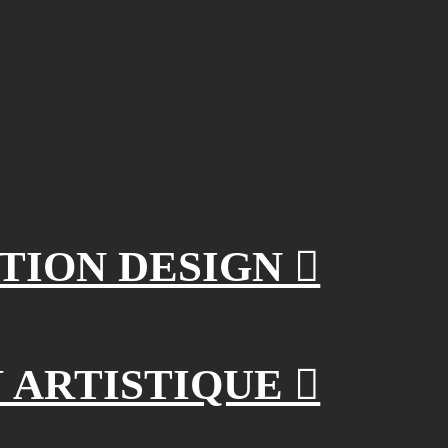
ION DESIGN ︎︎︎
RTISTIQUE ︎︎︎