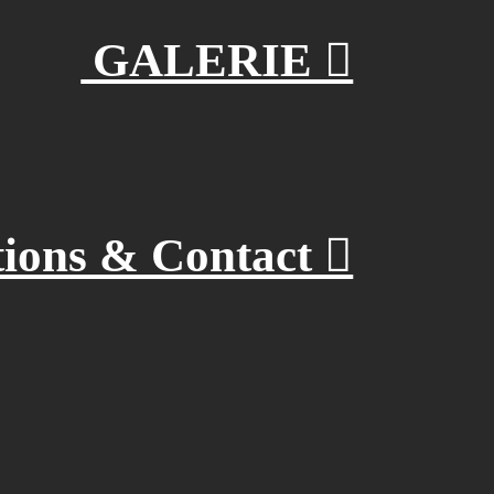
GALERIE ︎︎︎
ons & Contact ︎︎︎